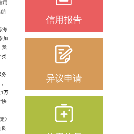
信用
船舶
信用报告
苏海
参加
，我
个类
服务
异议申请
来，
过
1
万
“快
规定》
的良