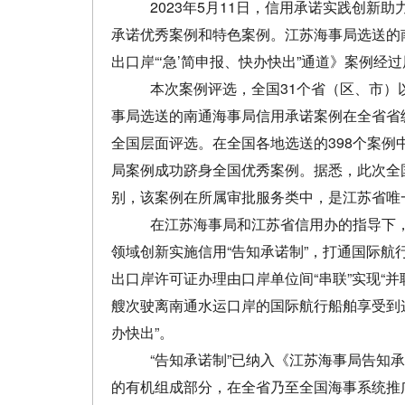
2023
年
5
月
11
日，信用承诺实践创新助
承诺优秀案例和特色案例。江苏海事局选送的
出口岸“‘急’简申报、快办快出”通道》案例经
本次案例评选，全国
31
个省（区、市）
事局选送的南通海事局信用承诺案例在全省省
全国层面评选。在全国各地选送的
398
个案例
局案例成功跻身全国优秀案例。据悉，此次全
别，该案例在所属审批服务类中，是江苏省唯
在江苏海事局和江苏省信用办的指导下
领域创新实施信用“告知承诺制”，打通国际航行
出口岸许可证办理由口岸单位间“串联”实现“
艘次驶离南通水运口岸的国际航行船舶享受到
办快出”。
“告知承诺制”已纳入《江苏海事局告知
的有机组成部分，在全省乃至全国海事系统推