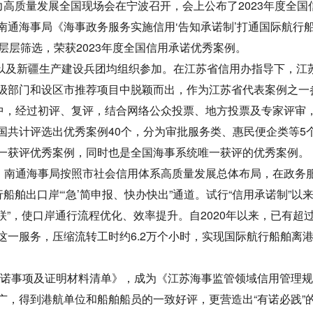
力高质量发展全国现场会在宁波召开，会上公布了
2023
年度全国
南通海事局《海事政务服务实施信用‘告知承诺制’打通国际航行
过层层筛选，荣获
2023
年度全国信用承诺优秀案例。
以及新疆生产建设兵团均组织参加。在江苏省信用办指导下，江
级部门和设区市推荐项目中脱颖而出，作为江苏省代表案例之一
中，经过初评、复评，结合网络公众投票、地方投票及专家评审
国共计评选出优秀案例
40
个，分为审批服务类、惠民便企类等
5
一获评优秀案例，同时也是全国海事系统唯一获评的优秀案例。
，南通海事局按照市社会信用体系高质量发展总体布局，在政务
船舶出口岸“‘急’简申报、快办快出”通道。试行“信用承诺制”以
并联”，使口岸通行流程优化、效率提升。自
2020
年以来，已有超
这一服务，压缩流转工时约
6.2
万个小时，实现国际航行船舶离港
承诺事项及证明材料清单》，成为《江苏海事监管领域信用管理
广，得到港航单位和船舶船员的一致好评，更营造出“有诺必践”