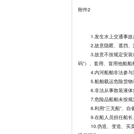
附件2
1.发生水上交通事
2.故意隐匿、遮挡
3.故意不按规定安
码”）、套用、冒用他船船
4.内河船舶非法参
5.船舶载运危险货
6.非法从事散装液
7.危险品船舶未按
8.利用“三无船”、
9.在船人员担任船
10.伪造、变造、