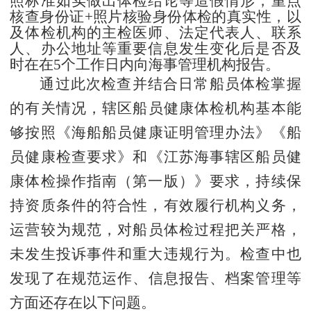
照标准如实做出体检结论等造假情形，重点
核查身份证+照片核验身份体检的真实性，以
及体检机构的主检医师、法定代表人、联系
人、办公地址等重要信息发生变化后是否及
时在在5个工作日内向海事管理机构报告。
通过此次
检查
并结合日常船员体检掌握
的有关情况，
辖区
船员
健康
体检机构
基本
能
够按照
《海船船员健康证明管理办法》
《船
员健康检查要求》和
《江苏海事辖区船员健
康体检操作指南（第一版）》要求
，持续保
持资质条件的符合性，有效履行机构义务，
运营较为规范
，对船员体检过程把关严格，
未发生投诉事件和重大违规行为
。检查中也
发现了在规范运作
、信息报告、档案管理
等
方面
还
存在
以下
问题。