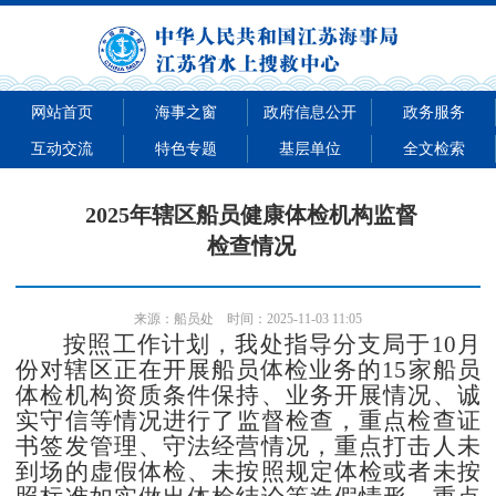
网站首页
海事之窗
政府信息公开
政务服务
互动交流
特色专题
基层单位
全文检索
2025年辖区船员健康体检机构监督
检查情况
来源：
船员处
时间：2025-11-03 11:05
按照工作计划，
我处指导分支局于
10月
份
对辖区
正在开展船员体检业务的
15
家
船员
体检机构资质条件保持
、
业务开展情况
、诚
实守信等情况
进行了监督检查，
重点检查证
书签发管理、守法经营情况，重点打击人未
到场的虚假体检、未按照规定体检或者未按