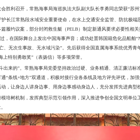
会胜利召开，常熟海事局海巡执法大队副大队长李勇同志荣获“苏州
担守护长江常熟段水域安全重要使命，在水上交通安全监管、防抗极端
篇履约议案，部分封闭救生艇（PELB）制定新通风要求必要性相关
利通过，在国际舞台上发出中国海事声音；成功处置韩国籍危化品船舶“NE
伤亡、无次生事故、无水域污染”。先后获得全国直属海事系统优秀青
“海上特别勇敢奖”（表扬信）等多项荣誉。
斗出来的”。常熟海事局党委坚持政治过硬、业务精通、清正廉洁标
通“条线+地方”双通道，积极对接行业各条线及地方评先评优，加
活动，让身边人讲身边事、用身边事感动身边人，充分发挥先进典型
劳模培树机制，发挥典型示范引领作用，深入推进争创全国文明单位
量。