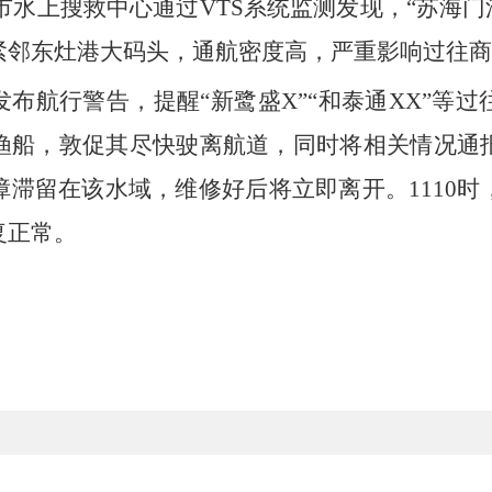
市水上搜救中心通过
VTS
系统监测发现，“苏海门
紧邻东灶港大码头，通航密度高，严重影响过往商
发布航行警告，提醒“新鹭盛
X
”“和泰通
XX
”等过
渔船，敦促其尽快驶离航道，
同时将相关情况通
障滞留在该水域，维修好后将立即离开。
1110
时
复正常。