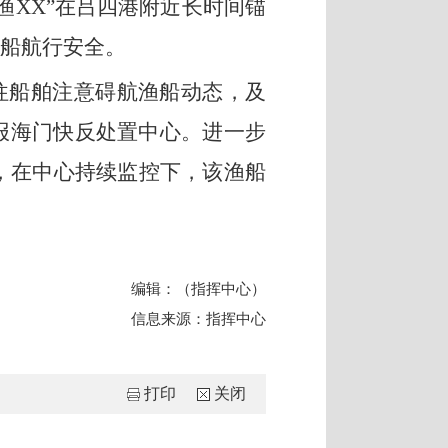
渔
XX
”在吕四港附近长时间锚
船航行安全。
往船舶注意碍航渔船动态，及
报海门快反处置中心。进一步
，在中心持续监控下，该渔船
编辑：（
指挥中心
）
信息来源：
指挥中心
打印
关闭