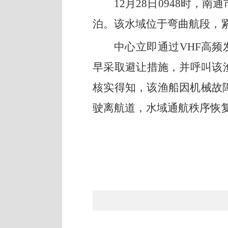
12
月
28
日
0948
时，南通
泊。该水域位于弯曲航段，
中心立即通过
VHF
高频
早采取避让措施，并呼叫该
核实得知
，该渔船因机械故
驶离航道，水域通航秩序恢