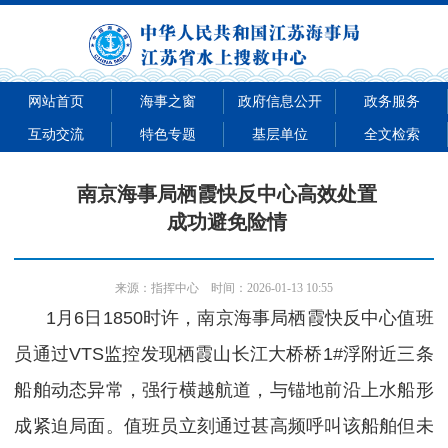
网站首页
海事之窗
政府信息公开
政务服务
互动交流
特色专题
基层单位
全文检索
南京海事局栖霞快反中心高效处置
成功避免险情
来源：
指挥中心
时间：2026-01-13 10:55
1月6日1850时许，南京
海事局
栖霞快反中心值班
员通过VTS监控发现栖霞山长江大桥桥1#浮附近三条
船舶动态异常，强行横越航道，与锚地前沿上水船形
成紧迫局面。值班员立刻通过甚高频呼叫该船舶但未