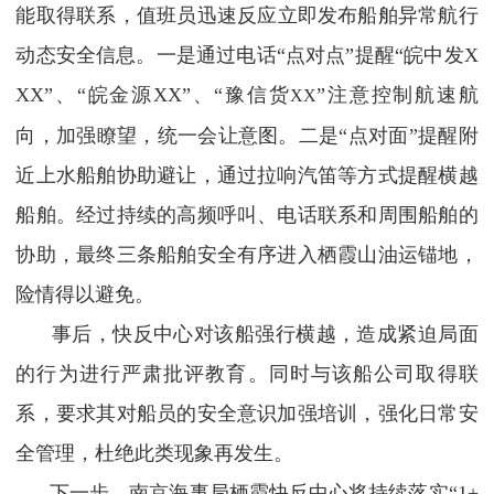
能取得联系，
值班员迅速反应
立即发布船舶异常航行
动态安全信息。
一是通过电话“点对点”提醒“皖中发X
XX”、“皖金源XX”、“豫信货
”注意
控制航速航
XX
向，加强瞭望，统一会让意图。
二是“点对面”提醒
附
近上水船舶协助避让，通过拉响汽笛等方式提醒横越
船舶。经过持续的高频呼叫、电话联系和周围船舶的
协助，最终三条船舶安全有序进入栖霞山油运锚地，
险情得以避免。
事后，快反中心对该船强行横越，造成紧迫局面
的行为进行严肃批评教育。同时与该船公司取得联
系，要求其对船员的安全意识加强培训，强化日常安
全管理，杜绝此类现象再发生。
下一步，南京海事局栖霞快反中心将持续落实
“1+