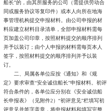
船长”的，由其所服务的公司（需提供劳动合
同或服务协议等复印件）或本人向所在地海
事管理机构提交申报材料。
由公司申报的材
料应建立材料目录清单，全部申报材料需每
页加盖公司印章，按照材料提交的顺序排列
并予以装订；由个人申报的材料需每页本人
签字，按照材料提交的顺序排列并予以装
订
。
二、局属各单位应按《通知》和《规
定》要求审查“安全诚信船长”申报材料。
初评
符合
条件的，
各单位
应
分别
在
《安全
诚信
船
长申报表》（见附件
2
）“初评
意见
”栏
填写
初
评
意见
并
签字盖章，
将
申报材料
和
填写完整