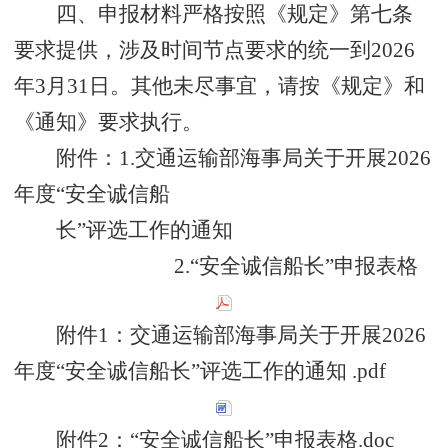
四
、
申报材料严格按照《规定》第七条
要求提供，涉及时间节点要求的统一到
2026
年
3
月
31
日
。
其他
未尽事宜，
请
按《
规定
》
和
《
通知
》
要求
执行
。
附件：
1.
交通
运输部海事局
关于
开展
202
6
年度“安全
诚信船
长
”评选
工作的通知
2.
“安全诚信船长”申报
表格
附件1：交通运输部海事局关于开展2026
年度“安全诚信船长”评选工作的通知 .pdf
附件2：“安全诚信船长”申报表格.doc