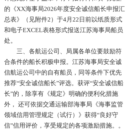
的
《
XX
海事局
202
6
年度安全
诚信船
长申报
汇
总表
》（见附件
2
）于
4
月
2
2
日
前
以纸质
形式
和电子
EXCEL
表格形式
报送
江苏海事局
船员
处。
三
、
各
航运公司、
局属
各单位
要
鼓励
符
合
条件的船长
积极
申报
。江苏海事局安全诚
信航运公司中的自有船员，同等条件下优先
推荐
“安全
诚信船
长”评选。获评“安全
诚信船
长
”的
，
除享有《规定》明确的便利化措施
外， 还可依据交通运输部海事局《海事监管
领域信用管理规定（试行）》获得“良好守
信”信用评价，享受规定的各项激励措施。
。