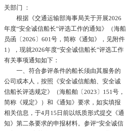
关部门
：
根据《交通运输部海事局关于开展
2
02
6
年度“安全诚信船长”评选工作的通知》（海
船
员
函〔
2
02
6
〕
601
号，简称《通知》，见附件
1
），现就
2
02
6
年度“安全诚信船长”评选工作
有关事项通知如下：
一、符合参评条件的船长须由其服务的
公司或本人，
按照《
安全
诚信船舶
、安全
诚
信船长
评选规定
》
（海船舶〔
2
0
23
〕
1
5
1
号，
简称
《
规定
》
）和
《
通知
》
要求
，
如实
填报
相关信息
，于
4
月
15
日
前
以纸质
形式
提交《通
知》第二条
要求
的
申报材料
。参评“安全诚信