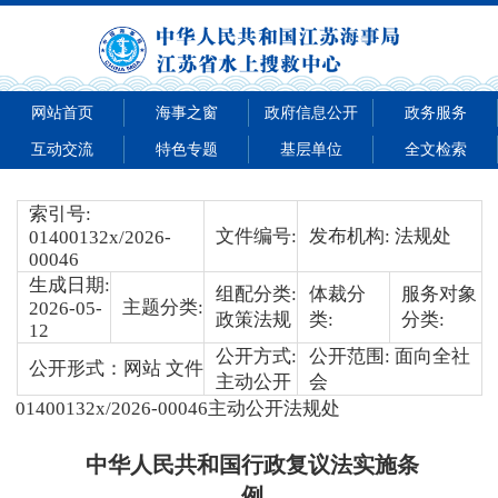
网站首页
海事之窗
政府信息公开
政务服务
互动交流
特色专题
基层单位
全文检索
索引号:
文件编号:
发布机构: 法规处
01400132x/2026-
00046
生成日期:
组配分类:
体裁分
服务对象
主题分类:
2026-05-
政策法规
类:
分类:
12
公开方式:
公开范围: 面向全社
公开形式：网站 文件
主动公开
会
01400132x/2026-00046
主动公开
法规处
中华人民共和国行政复议法实施条
例