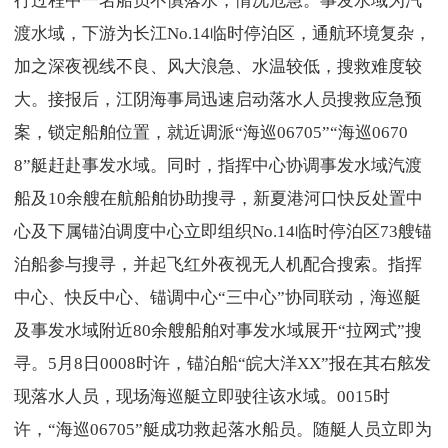
行过程中一名船员不慎落水，情况危急。事发水域为汽
渡水域，下游为长江No.14临时停泊区，通航环境复杂，
加之深夜视线不良、风大浪急、水温较低，搜救难度较
大。接报后，江阴海事局迅速启动落水人员搜救应急预
案，锁定船舶位置，就近调派“海巡06705”“海巡0670
8”艇赶赴事发水域。同时，指挥中心协调事发水域汽渡
船及10余艘在航船舶协助搜寻，新夏港河口快反处置中
心及下属锚泊调度中心立即组织No.14临时停泊区73艘锚
泊船参与搜寻，并起飞红外夜视无人机配合搜索。指挥
中心、快反中心、锚调中心“三中心”协同联动，海巡艇
及事发水域附近80余艘船舶对事发水域展开“拉网式”搜
寻。5月8日0008时许，锚泊船“皖大洋XX”报在其右舷发
现落水人员，现场海巡艇立即驶往该水域。0015时
许，“海巡06705”艇成功救起落水船员。随艇人员立即为