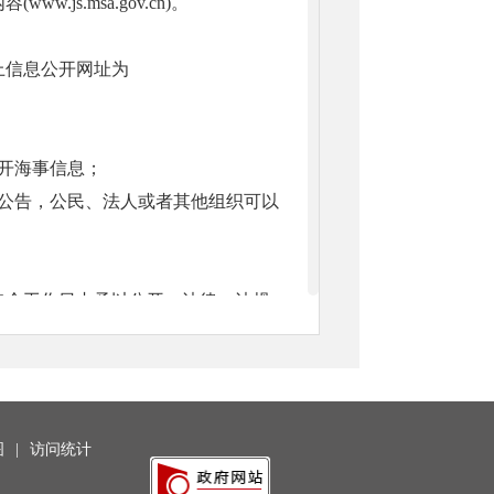
s.msa.gov.cn)。
上信息公开网址为
开海事信息；
公告，公民、法人或者其他组织可以
0个工作日内予以公开。法律、法规
根据自身生产、生活、科研等特殊需
图
|
访问统计