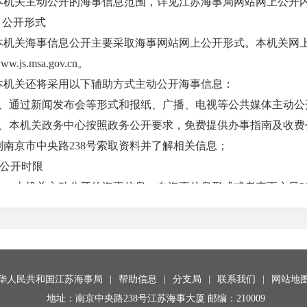
本机关主动公开的海事信息范围，详见江苏海事局网站网上公开内容(www.j
● 公开形式
本机关海事信息公开主要采取海事网站网上公开形式。本机关网
ww.js.msa.gov.cn。
本机关还将采用以下辅助方式主动公开海事信息：
1、通过新闻发布会等形式和报纸、广播、电视等公共媒体主动公
2、本机关政务中心按照政务公开要求，免费提供办事指南及收费
到南京市中央路238号索取资料并了解相关信息；
●公开时限
本机关主动公开的海事信息，自海事信息形成或者变更之日2
对海事信息公开的期限另有规定的，从其规定。
2、依申请公开
除本机关主动公开的海事信息外，公民、法人或者其他组织可以
要，向本机关申请获取相关海事信息。
中华人民共和国江苏海事局
|
帮助信息
|
分支局
|
联系我们
|
网站地
●提出申请
地址：南京中央路238号江苏海事大厦 邮编：210009