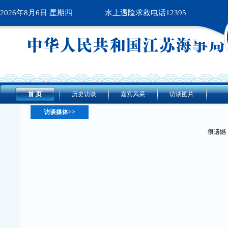
2026年8月6日 星期四
水上遇险求救电话12395
首 页
历史访谈
嘉宾风采
访谈图片
访谈媒体>>
很遗憾