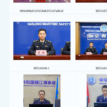
69bfd408a612f1b54d8c9151d7a08c4f
BD5A835
BD5A8346-1
BD5A834