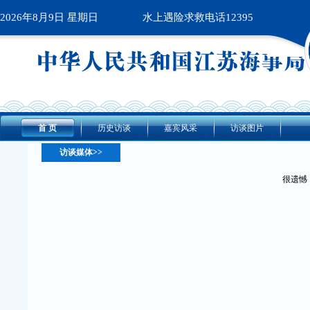
2026年8月9日 星期日
水上遇险求救电话12395
首 页
历史访谈
嘉宾风采
访谈图片
访谈媒体>>
很遗憾