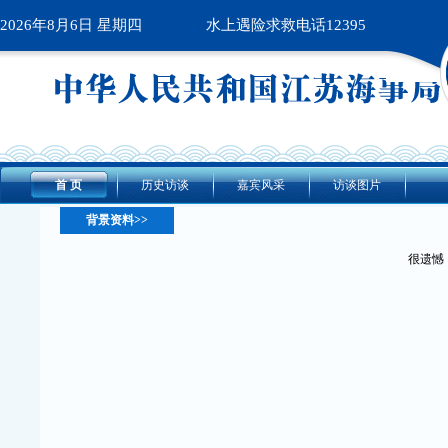
2026年8月6日 星期四
水上遇险求救电话12395
首 页
历史访谈
嘉宾风采
访谈图片
背景资料>>
很遗憾