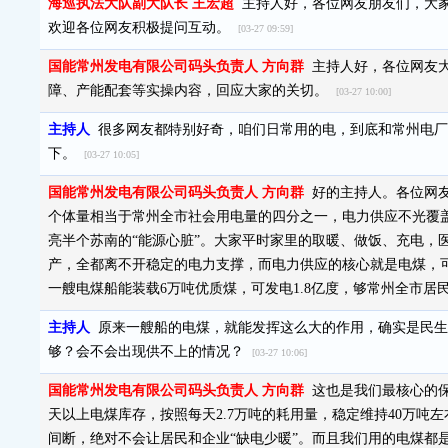
海巡执法大队副大队长 王宏超
主持人好，各位网友朋友们，大家
欢迎各位网友积极提问互动。
[03-27 09:59]
国能常州发电有限公司码头负责人 方向群
主持人好，各位网友大
障、产能配套等实操内容，回应大家的关切。
[03-27 10:00]
主持人
很多网友都特别好奇，咱们日常用的电，到底和常州电厂
下。
[03-27 10:05]
国能常州发电有限公司码头负责人 方向群
好的主持人。各位网友
个体量相当于常州全市社会用电量的四分之一，电力供应不光覆
亮半个苏南的“能源心脏”。大家平时家里的取暖、做饭、充电，
产，全都离不开稳定的电力支撑，而电力供应的核心就是电煤，可
一艘电煤船能装载6万吨优质煤，可发电1.8亿度，够常州全市
主持人
原来一艘船的电煤，就能发挥这么大的作用，确实是民生
够？会不会出现供不上的情况？
[03-27 10:06]
国能常州发电有限公司码头负责人 方向群
这也是我们最核心的保
天以上电煤库存，按照每天2.7万吨的耗用量，稳定维持40万
间断，绝对不会让居民和企业“缺电少暖”。而且我们用的电煤都