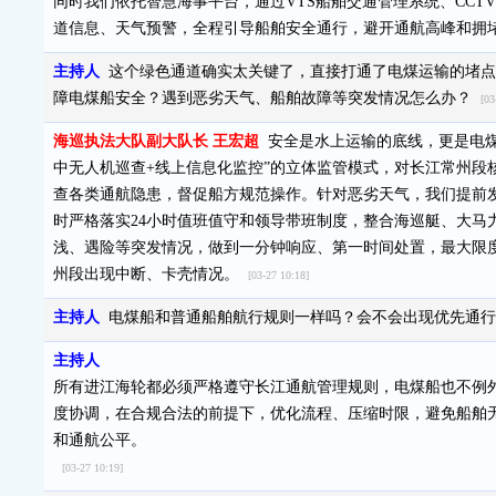
同时我们依托智慧海事平台，通过VTS船舶交通管理系统、CC
道信息、天气预警，全程引导船舶安全通行，避开通航高峰和拥
主持人
这个绿色通道确实太关键了，直接打通了电煤运输的堵点
障电煤船安全？遇到恶劣天气、船舶故障等突发情况怎么办？
[03
海巡执法大队副大队长 王宏超
安全是水上运输的底线，更是电煤
中无人机巡查+线上信息化监控”的立体监管模式，对长江常州段
查各类通航隐患，督促船方规范操作。针对恶劣天气，我们提前
时严格落实24小时值班值守和领导带班制度，整合海巡艇、大马
浅、遇险等突发情况，做到一分钟响应、第一时间处置，最大限
州段出现中断、卡壳情况。
[03-27 10:18]
主持人
电煤船和普通船舶航行规则一样吗？会不会出现优先通
主持人
所有进江海轮都必须严格遵守长江通航管理规则，电煤船也不例外
度协调，在合规合法的前提下，优化流程、压缩时限，避免船舶
和通航公平。
[03-27 10:19]