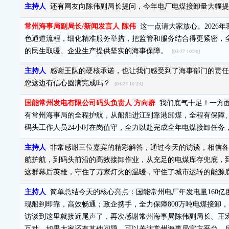
主持人
还有网友向陈伟副局长提问，今年电厂电煤接卸量大幅
常州海事局副局长/新闻发言人 陈伟
这一点请大家放心。2026
色通道流程，细化精准服务举措，把监管和服务结合得更紧密，
的民生取暖、企业生产提供坚实的海事保障。
[03-27 10:20]
主持人
感谢王队的硬核承诺，也让我们感受到了海事部门的责任
您这边有信心圆满完成吗？
[03-27 10:23]
国能常州发电有限公司码头负责人 方向群
我们底气十足！一方面
有常州海事局的全程护航，从船舶进江到靠港卸煤，全程有保障
码头工作人员24小时在岗值守，全力以赴完成全年电煤接卸任
主持人
非常感谢三位嘉宾的精彩解答，通过今天的访谈，相信各
航护航，到码头前沿的高效接卸作业，从充足的电煤库存兜底，
这群幕后英雄，守住了万家灯火的温暖，守住了城市运转的能源
主持人
简单总结今天的核心亮点：国能常州电厂年发电量160亿
现船到即靠，高效畅通；政企携手，全力保障800万吨电煤接卸，
访谈到这里就接近尾声了，再次感谢常州海事局陈伟副局长、王
互动。如果大家还有其他问题，可以关注常州海事局官方平台，