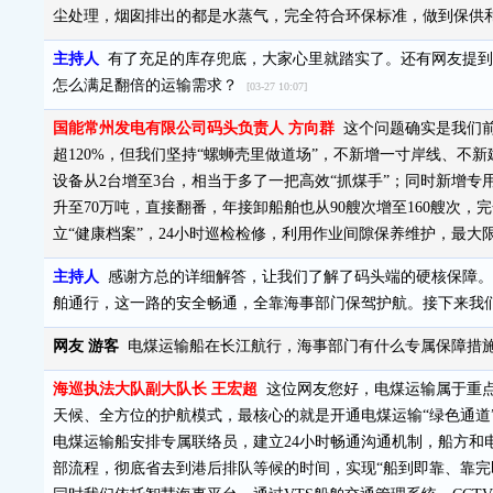
尘处理，烟囱排出的都是水蒸气，完全符合环保标准，做到保供
主持人
有了充足的库存兜底，大家心里就踏实了。还有网友提到
怎么满足翻倍的运输需求？
[03-27 10:07]
国能常州发电有限公司码头负责人 方向群
这个问题确实是我们前
超120%，但我们坚持“螺蛳壳里做道场”，不新增一寸岸线、
设备从2台增至3台，相当于多了一把高效“抓煤手”；同时新增专
升至70万吨，直接翻番，年接卸船舶也从90艘次增至160艘次
立“健康档案”，24小时巡检检修，利用作业间隙保养维护，最
主持人
感谢方总的详细解答，让我们了解了码头端的硬核保障。
舶通行，这一路的安全畅通，全靠海事部门保驾护航。接下来我
网友 游客
电煤运输船在长江航行，海事部门有什么专属保障措
海巡执法大队副大队长 王宏超
这位网友您好，电煤运输属于重点
天候、全方位的护航模式，最核心的就是开通电煤运输“绿色通道
电煤运输船安排专属联络员，建立24小时畅通沟通机制，船方和
部流程，彻底省去到港后排队等候的时间，实现“船到即靠、靠完