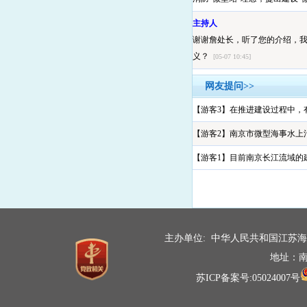
主持人
谢谢詹处长，听了您的介绍，
义？
[05-07 10:45]
党群工作部（纪委办公室）主任
网友提问>>
主持人好，各位网友好，南京
【游客3】在推进建设过程中，有哪些
度，实现物资快速调运，最大
索了可复制的模式，为长江流域
【游客2】南京市微型海事水上污染
务实举措。
[05-07 10:45]
【游客1】目前南京长江流域的建设
党群工作部（纪委办公室）主任
谢谢任主任，还有一个比较重
实际成效？
[05-07 10:45]
南京海事局危管防污处处长 詹
主办单位: 中华人民共和国江苏
成效主要体现在四个方面：一是
地址：南
慢、物资少的问题。二是网络覆
苏ICP备案号:05024007号
推广，江苏海事局已将微型设
同机制建立，形成了政府主导、