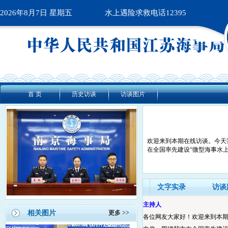
2026年8月7日 星期五
水上遇险求救电话12395
首 页
历史访谈
访谈图片
欢迎来到本期在线访谈。今天
在全国率先建设“微型海事水
文字实录
访谈
主持人
相关图片
更多 >>
各位网友大家好！欢迎来到本