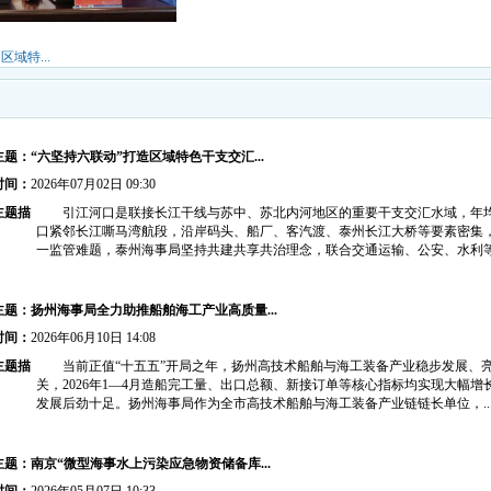
域特...
题：“六坚持六联动”打造区域特色干支交汇...
时间：
2026年07月02日 09:30
主题描
引江河口是联接长江干线与苏中、苏北内河地区的重要干支交汇水域，年均通
口紧邻长江嘶马湾航段，沿岸码头、船厂、客汽渡、泰州长江大桥等要素密集
一监管难题，泰州海事局坚持共建共享共治理念，联合交通运输、公安、水利等部
主题：扬州海事局全力助推船舶海工产业高质量...
时间：
2026年06月10日 14:08
主题描
当前正值“十五五”开局之年，扬州高技术船舶与海工装备产业稳步发展、亮点
关，2026年1—4月造船完工量、出口总额、新接订单等核心指标均实现大幅增长，
发展后劲十足。扬州海事局作为全市高技术船舶与海工装备产业链链长单位，..
主题：南京“微型海事水上污染应急物资储备库...