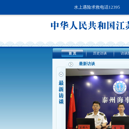
水上遇险求救电话12395
首 页
历史访谈
访谈
最新访谈