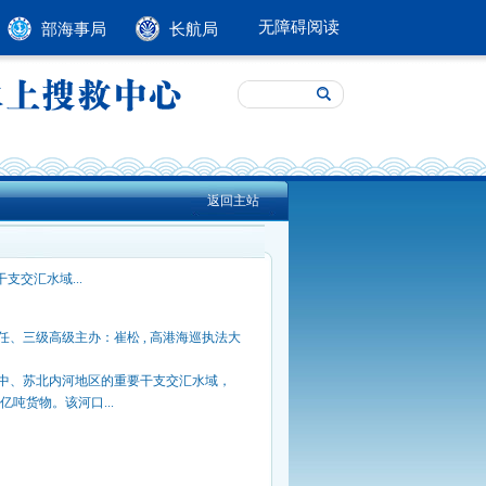
无障碍阅读
部海事局
长航局
返回主站
支交汇水域...
、三级高级主办：崔松 , 高港海巡执法大
中、苏北内河地区的重要干支交汇水域，
亿吨货物。该河口...