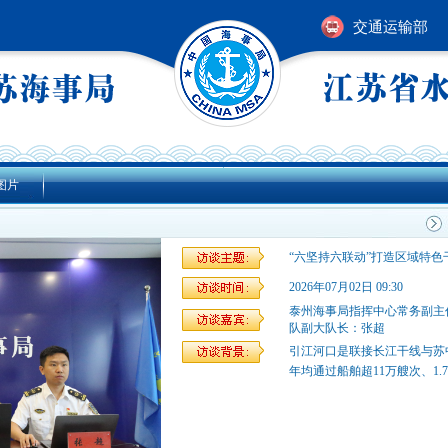
交通运输部
图片
“六坚持六联动”打造区域特色干
2026年07月02日 09:30
泰州海事局指挥中心常务副主任
队副大队长：张超
引江河口是联接长江干线与苏
年均通过船舶超11万艘次、1.7