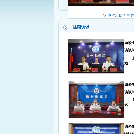
“六坚持六联动”打造区
往期访谈
访谈主
访谈
述：
访谈
访谈
述：
访谈